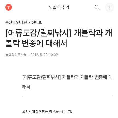
검색하기
입질의 추억
티스토리
수산물/현대판 자산어보
[어류도감/릴찌낚시] 개볼락과 개
볼락 변종에 대해서
★입질의추억★
2012. 5. 28. 10:39
[어류도감/릴찌낚시] 개볼락과 개볼락 변종에 대
해서
오랜만에 찾아뵙는 어류도감입니다.