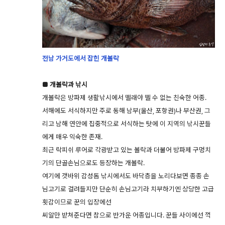
전남 가거도에서 잡힌 개볼락
■ 개볼락과 낚시
개볼락은 방파제 생활낚시에서 뗄래야 뗄 수 없는 친숙한 어종.
서해에도 서식하지만 주로 동해 남부(울산, 포항권)나 부산권, 그
리고 남해 연안에 집중적으로 서식하는 탓에 이 지역의 낚시꾼들
에게 매우 익숙한 존재.
최근 락피쉬 루어로 각광받고 있는 볼락과 더불어 방파제 구멍치
기의 단골손님으로도 등장하는 개볼락.
여기에 갯바위 감성돔 낚시에서도 바닥층을 노리다보면 종종 손
님고기로 걸려들지만 단순히 손님고기라 치부하기엔 상당한 고급
횟감이므로 꾼의 입장에선
씨알만 받쳐준다면 참으로 반가운 어종입니다. 꾼들 사이에선 꺽