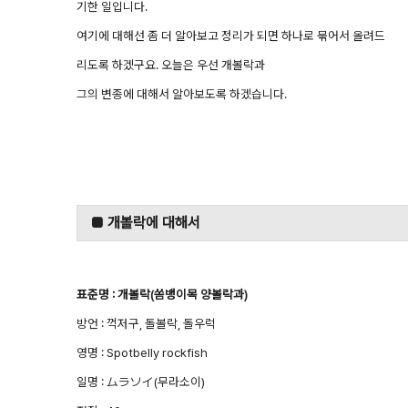
기한 일입니다.
여기에 대해선 좀 더 알아보고 정리가 되면 하나로 묶어서 올려드
리도록 하겠구요. 오늘은 우선 개볼락과
그의 변종에 대해서 알아보도록 하겠습니다.
■ 개볼락에 대해서
표준명 : 개볼락(쏨뱅이목 양볼락과)
방언 : 꺽저구, 돌볼락, 돌우럭
영명 : Spotbelly rockfish
일명 : ムラソイ(무라소이)