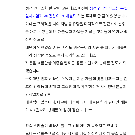
생선구이 또한 할 말이 많은데요. 예전에
생선구이의 최고는 무엇
일까? 열기 vs 망상어 vs 개볼락
라는 주제로 쓴 글이 있었습니다.
이때는 구워졌을 때의 지방 함유량을 미각적으로 접근하여 순위
를 매기곤 했는데요. 개볼락과 자웅을 겨루는 고기들이 열기나 망
상어 정도로
대단히 약했었죠. 저는 아직도 생선구이의 지존 중 하나가 개볼락
이라 생각할 정도로 높게 평가하고 있는데요.
자웅을 겨룰만한 어종은 뺀찌급 돌돔과 긴꼬리 벵에돔 정도가 되
겠습니다.
구이하면 뺀찌도 빠질 수 없지만 지난 가을에 맛본 뺀찌구이는 긴
꼬리 벵에돔에 비해 그 고소함에 있어 약하다며 시식했던 분들의
만장일치로 인해
패한적이 있습니다. 때문에 다음에 구이 배틀을 하게 된다면 개볼
락 VS 긴꼬리 벵에돔이 될 것 같습니다. ^^
요즘 스케쥴이 바빠서 블로그 업데이트가 늦어지고 있네요.
모레는 격포쪽으로 갯바위 낚시를 나갈 예정이라 이때 올릴 글을