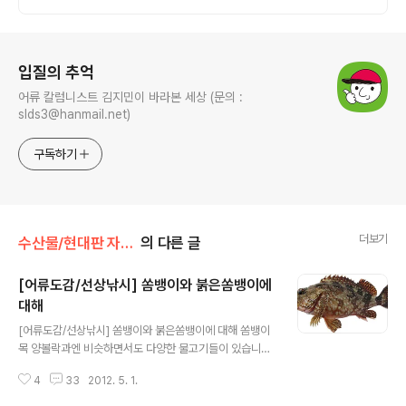
로그 정보
입질의 추억
어류 칼럼니스트 김지민이 바라본 세상 (문의 :
slds3@hanmail.net)
구독하기
더보기
수산물/현대판 자산어보
의 다른 글
[어류도감/선상낚시] 쏨뱅이와 붉은쏨뱅이에
대해
글 내용
[어류도감/선상낚시] 쏨뱅이와 붉은쏨뱅이에 대해 쏨뱅이
목 양볼락과엔 비슷하면서도 다양한 물고기들이 있습니다.
우리가 흔히 접하는 '우럭(조피볼락)'부터 시작해 볼락과
4
33
2012. 5. 1.
어종들이 전부 여기에 속하는데요. 그 가운데서 가장 표준
이 되면서 대표격인 쏨뱅이, 그리고 유사어종인 붉은쏨뱅