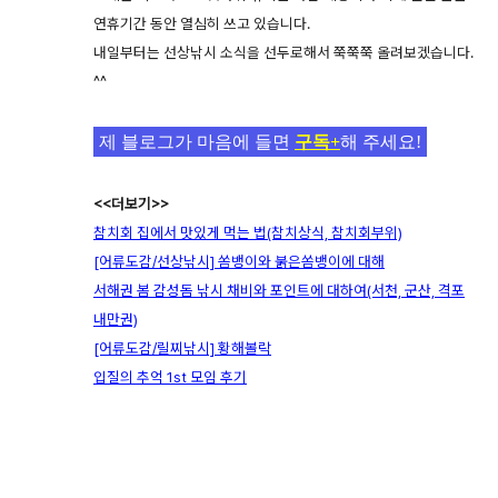
연휴기간 동안 열심히 쓰고 있습니다.
내일부터는 선상낚시 소식을 선두로해서 쭉쭉쭉 올려보겠습니다.
^^
제 블로그가 마음에 들면
구독+
해 주세요!
<<더보기>>
참치회 집에서 맛있게 먹는 법(참치상식, 참치회부위)
[어류도감/선상낚시] 쏨뱅이와 붉은쏨뱅이에 대해
서해권 봄 감성돔 낚시 채비와 포인트에 대하여(서천, 군산, 격포
내만권)
[어류도감/릴찌낚시] 황해볼락
입질의 추억 1st 모임 후기