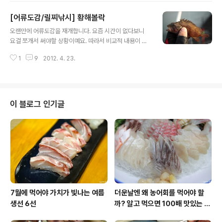
이에 대해 간략하게 짚어봤니다. 오늘의 이야기는 이 둘의
[어류도감/릴찌낚시] 황해볼락
구분지음에 있어서 어류도감에서 나온 것 보다 더 자세히
글 내용
기술된 글일 것이라는 생각 을 가지고 써봅니다. 왜냐하면
오랜만에 어류도감을 재개합니다. 요즘 시간이 없다보니
아직 국내엔 이 둘에 대한 정확한 데이터가 없습니다. 또한
요걸 쪼개서 써야할 상황이예요. 따라서 비교적 내용이 많
이 두 어종을 따로 구분짓지 않고 통상 '쏨뱅이'라고 부르고
이 들어갈 주요 대상어종을 리뷰 못하고 이런 아웃사이더
있는데요. 여기선 보다 자세한 내용으로 이해를 돕고자 합
1
9
2012. 4. 23.
겪인 손님고기 위주로 글을 쓰는 실정이니 이 점 양해바랍
니다. ■ 쏨뱅이와 붉은 쏨뱅이에 대해서 표준명 : 쏨뱅이
니다. 오늘은 황해볼락이예요. 사실 아웃사이더라고 하면
(쏨뱅이목 양볼락과) 방언 : 본지..
좀 서러운 고기입니다. 남해나 동해지방 꾼들은 이 고기가
뭔지 모르실겁니다. 하지만 서해권 생활낚시꾼들에겐 아주
친숙한 고기죠. 간단히 알아보겠습니다. ^^ ■ 황해볼락에
이 블로그 인기글
대해서 표준명 : 황해볼락(쏨뱅이목 양볼락과) 방언 : 꺽저
구, 꺽더구, 우레기, 뽈락(사실 이 방언들은 남해쪽 볼락계
열과 같이 취급해서 생긴 호칭들) 영명 : 데이타 없슴 일명 :
데이타 없슴 전장 : 20cm 분포 : 한국의 서해에만 분포하
는 한국 고유의 종 음식..
7월에 먹어야 가치가 빛나는 여름
더운날엔 왜 농어회를 먹어야 할
생선 6선
까? 알고 먹으면 100배 맛있는 농
어 종류와 제철 이야기