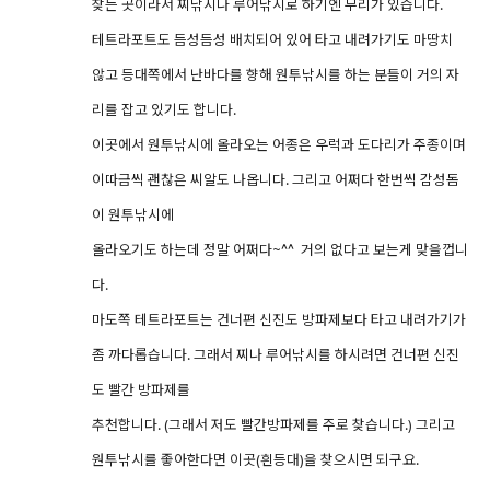
찾는 곳이라서 찌낚시나 루어낚시로 하기엔 무리가 있습니다.
테트라포트도 듬성듬성 배치되어 있어 타고 내려가기도 마땅치
않고 등대쪽에서 난바다를 향해 원투낚시를 하는 분들이 거의 자
리를 잡고 있기도 합니다.
이곳에서 원투낚시에 올라오는 어종은 우럭과 도다리가 주종이며
이따금씩 괜찮은 씨알도 나옵니다. 그리고 어쩌다 한번씩 감성돔
이 원투낚시에
올라오기도 하는데 정말 어쩌다~^^ 거의 없다고 보는게 맞을껍니
다.
마도쪽 테트라포트는 건너편 신진도 방파제보다 타고 내려가기가
좀 까다롭습니다. 그래서 찌나 루어낚시를 하시려면 건너편 신진
도 빨간 방파제를
추천합니다. (그래서 저도 빨간방파제를 주로 찾습니다.) 그리고
원투낚시를 좋아한다면 이곳(흰등대)을 찾으시면 되구요.