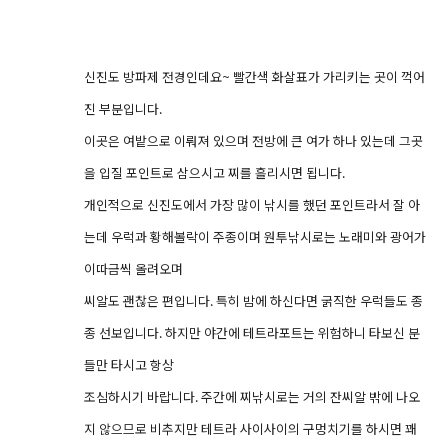
신진도 방파제 전경인데요~ 빨간색 화살표가 가리키는 곳이 꺽어
진 부분입니다.
이곳은 여밭으로 이뤄져 있으며 전방에 큰 여가 하나 있는데 그곳
을 입질 포인트로 삼으시고 찌를 흘리시면 됩니다.
개인적으로 신진도에서 가장 많이 낚시를 했던 포인트라서 잘 아
는데 우럭과 황해볼락이 주종이며 원투낚시로는 노래미와 광어가
이따금씩 올려오며
씨알도 괜찮은 편입니다. 특히 밤에 하신다면 굵직한 우럭들도 종
종 선보입니다. 하지만 야간에 테트라포트는 위험하니 타보신 분
들만 타시고 항상
조심하시기 바랍니다. 주간에 찌낚시로는 거의 잔씨알 밖에 나오
지 않으므로 비추지만 테트라 사이사이의 구멍치기를 하시면 꽤