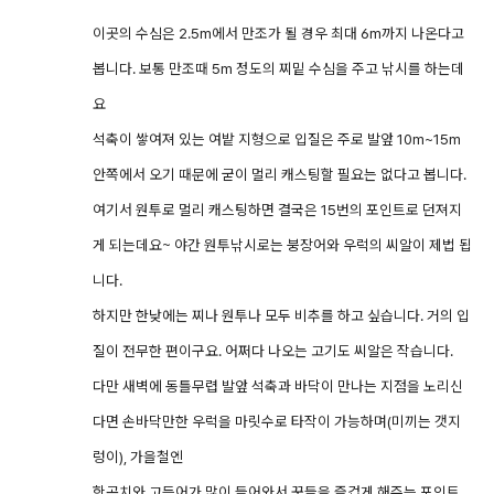
이곳의 수심은 2.5m에서 만조가 될 경우 최대 6m까지 나온다고
봅니다. 보통 만조때 5m 정도의 찌밑 수심을 주고 낚시를 하는데
요
석축이 쌓여져 있는 여밭 지형으로 입질은 주로 발앞 10m~15m
안쪽에서 오기 때문에 굳이 멀리 캐스팅할 필요는 없다고 봅니다.
여기서 원투로 멀리 캐스팅하면 결국은 15번의 포인트로 던져지
게 되는데요~ 야간 원투낚시로는 붕장어와 우럭의 씨알이 제법 됩
니다.
하지만 한낮에는 찌나 원투나 모두 비추를 하고 싶습니다. 거의 입
질이 전무한 편이구요. 어쩌다 나오는 고기도 씨알은 작습니다.
다만 새벽에 동틀무렵 발앞 석축과 바닥이 만나는 지점을 노리신
다면 손바닥만한 우럭을 마릿수로 타작이 가능하며(미끼는 갯지
렁이), 가을철엔
학공치와 고등어가 많이 들어와서 꾼들을 즐겁게 해주는 포인트