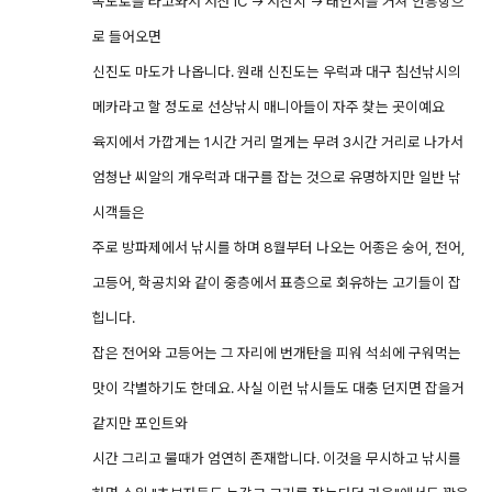
속도로를 타고와서 서산 IC -> 서산시 -> 태안시를 거쳐 안흥항으
로 들어오면
신진도 마도가 나옵니다. 원래 신진도는 우럭과 대구 침선낚시의
메카라고 할 정도로 선상낚시 매니아들이 자주 찾는 곳이예요
육지에서 가깝게는 1시간 거리 멀게는 무려 3시간 거리로 나가서
엄청난 씨알의 개우럭과 대구를 잡는 것으로 유명하지만 일반 낚
시객들은
주로 방파제에서 낚시를 하며 8월부터 나오는 어종은 숭어, 전어,
고등어, 학공치와 같이 중층에서 표층으로 회유하는 고기들이 잡
힙니다.
잡은 전어와 고등어는 그 자리에 번개탄을 피워 석쇠에 구워먹는
맛이 각별하기도 한데요. 사실 이런 낚시들도 대충 던지면 잡을거
같지만 포인트와
시간 그리고 물때가 엄연히 존재합니다. 이것을 무시하고 낚시를