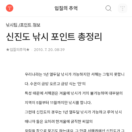
검색하기
입질의 추억
티스토리
낚시팁 /포인트 정보
신진도 낚시 포인트 총정리
★입질의추억★
2010. 7. 20. 08:39
우리나라는 1년 열두달 낚시가 가능하지만 서해는 그렇지 못합니
다. 수온이 금방 오르고 금방 식는 '만'의
특성 때문에 서해권은 겨울에 낚시가 거의 불가능하며 대부분의
지역이 5월부터 11월까지만 낚시를 합니다.
그런데 신진도의 경우는 1년 열두달 낚시가 가능하고 루어 낚시
매니아 들은 오히려 한겨울에 굵직한 씨알의
우럭을 잡으로 찾기도 하는데요. 그 만큼 서해권에선 신진도가 그