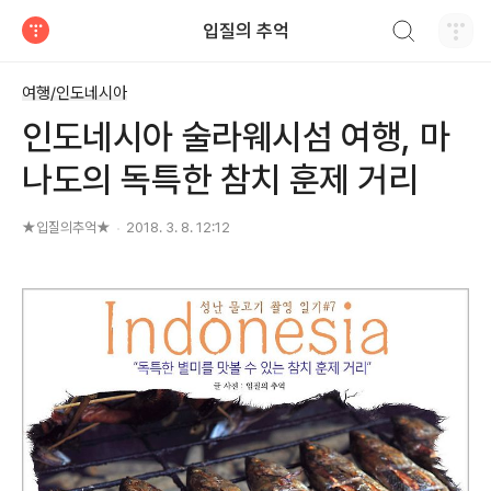
검색하기
입질의 추억
티스토리
여행/인도네시아
인도네시아 술라웨시섬 여행, 마
나도의 독특한 참치 훈제 거리
★입질의추억★
2018. 3. 8. 12:12