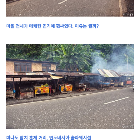
마을 전체가 메케한 연기에 휩싸였다.
이유는 뭘까?
마나도 참치 훈제 거리, 인도네시아 술라웨시섬