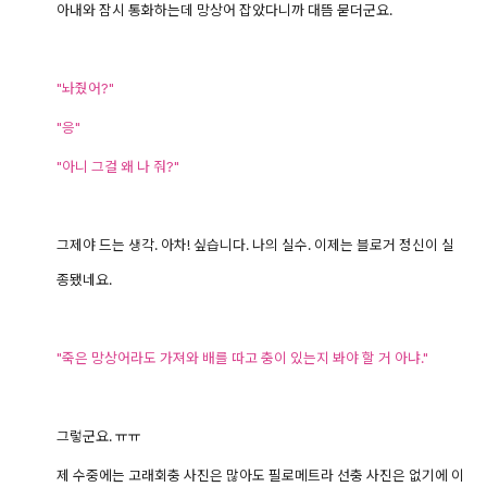
아내와 잠시 통화하는데 망상어 잡았다니까 대뜸 묻더군요.
"놔줬어?"
"응"
"아니 그걸 왜 나 줘?"
그제야 드는 생각. 아차! 싶습니다. 나의 실수.
이제는 블로거 정신이 실
종됐네요.
"죽은 망상어라도 가져와 배를 따고 충이 있는지 봐야 할 거 아냐."
그렇군요. ㅠㅠ
제 수중에는 고래회충 사진은 많아도 필로메트라 선충 사진은 없기에 이