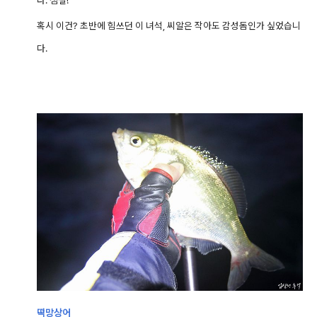
다. 챔질!
혹시 이건?
초반에 힘쓰던 이 녀석, 씨알은 작아도 감성돔인가 싶었습니
다.
떡망상어