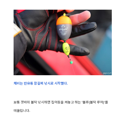
채비는 반유동 잠길찌 낚시로 시작했다.
보통 갯바위 볼락 낚시하면 집어등을 켜놓고 하는 '볼루(볼락 루어)'를
떠올립니다.