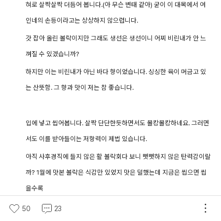
혀로 살짝살짝 더듬어 봅니다.(아 무슨 변태 같아) 굳이 이 대목에서 여
인네의 손등이라고는 상상하지 않으렵니다.
갓 잡아 올린 볼락이지만 그래도 생선은 생선이니 어찌 비린내가 안 느
껴질 수 있겠습니까?
하지만 이는 비린내가 아닌 바다 향이었습니다. 싱싱한 육이 머금고 있
는 산뜻함. 그
향과 맛이 저는 참 좋습니다.
입에 넣고 씹어봅니다. 살짝 단단한듯하면서도 몰캉몰캉하네요. 그러면
서도 이를 받아들이는 저항력이 제법 있습니다.
아직 사후경직에 들지 않은 활 볼락회다 보니 뻣뻣하지 않은 탄력감이랄
까? 1월에 맛본 볼락은 식감만 있었지 맛은 덜했는데 지금은 씹으면
씹
을수록
고소한 맛이 나서 볼락 제철이 3~5월임을 다시 한 번 확인한 순간입니
50
23