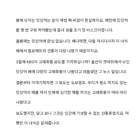
봄에 낚이는 망상어는 살이 제법 쪄 씨알이 튼실하지요. 예전에 망상어
를 몇 번 구워 먹어봤는데 흡사 생물 조기 맛 비스므리합니다.
올봄에는 망상어에 관심 없습니다. 왜냐하면, 다들 아시다시피 이 녀석
배에서 필로메트라 선충이 다량 나왔기 때문이지요.
3월에 KBS의 고래회충 보도를 기억하십니까? 울산의 갯바위에서 낚인
망상어 배에 다량의 고래회충이 나왔다고 떠들었던 그 뉴스 말입니다.
결론부터 이야기하자면 그 보도는 오보였죠. 우리가 평소 먹지도 않는
망상어의 배를 까서 인체에 심각한 해를 끼치는 고래회충이 여러 마리
나왔다고
보도했지만, 알고 보니 그것은 인간에 기생할 수 없는 선충류였지요. 어
쨌든 이 녀석은 살려줍니다.