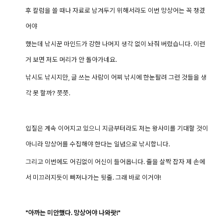
후 칼럼을 쓸 때나 자료로 남겨두기 위해서라도 이번 망상어는 꼭 챙겼
어야
했는데
낚시꾼
마인드가 강한 나머지
생각 없이 놔줘 버렸습니다. 이런
거 보면 저도 머리가 안 돌아가네요.
낚시도 낚시지만, 글 쓰는 사람이 어찌 낚시에 한눈팔려 그런 것들을 생
각 못 할까? 쯧쯧.
입질은 계속 이어지고 있으니 지금부터라도 저는
왕사미를 기대할 것이
아니라 망상어를 수집해야 한다는 일념으로 낚시합니다.
그리고 이번에도 어김없이 어신이 들어옵니다.
줄을 살짝 잡자 제 손에
서 미끄러지듯이 빠져나가는 뒷줄. 그래 바로 이거야!
"아까는 미안했다. 망상어야 나와랏!"