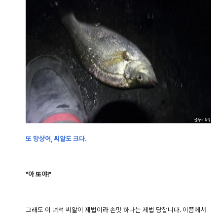
또 망상어, 씨알도 크다.
"아 또야!"
그래도 이 녀석 씨알이 제법이라 손맛 하나는 제법 당찹니다. 이쯤에서