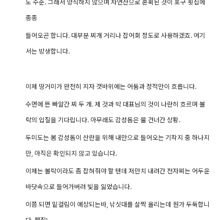
도 수준. 그래서 양식하지 않으며 자연산으로 혼획된 것이 포구 횟집에
종종
들어오곤 합니다. 대부분 찌개 거리나 잡어회 정도로 사용하겠죠. 여기
서는 방생합니다.
이제 땅거미가 완전히 지자 갯바위에는 어둠과 정적만이 흐릅니다.
수면에 뜬 빠알간 찌 두 개. 제 것과 박 대표님의 것이 나란히 흐르며 볼
락의 입질을 기다립니다.
아무래도 감성돔은 물 건너간 상황.
두미도는 봄 감성돔이 산란을 위해 내만으로 들어오는 기착지 중 하나지
만, 아직은 확인되지 않고 있습니다.
이제는 볼락이라도 좀 잡혀줘야 할 텐데 저만치 내려간 전자찌는 어두운
바닷속으로 들어가버려 빛을 잃었습니다.
이쯤 되면 밑걸림이 예상되는바, 낚싯대를 살짝 올리는데 뭔가 두둑합니