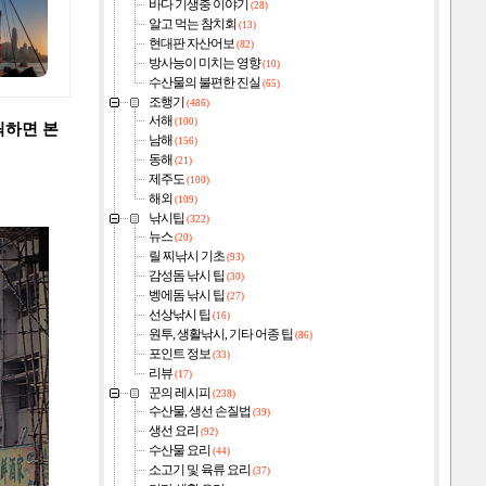
바다 기생충 이야기
(28)
알고 먹는 참치회
(13)
현대판 자산어보
(82)
방사능이 미치는 영향
(10)
수산물의 불편한 진실
(65)
조행기
(486)
서해
(100)
릭하면 본
남해
(156)
동해
(21)
제주도
(100)
해외
(109)
낚시팁
(322)
뉴스
(20)
릴 찌낚시 기초
(93)
감성돔 낚시 팁
(30)
벵에돔 낚시 팁
(27)
선상낚시 팁
(16)
원투, 생활낚시, 기타 어종 팁
(86)
포인트 정보
(33)
리뷰
(17)
꾼의 레시피
(238)
수산물, 생선 손질법
(39)
생선 요리
(92)
수산물 요리
(44)
소고기 및 육류 요리
(37)