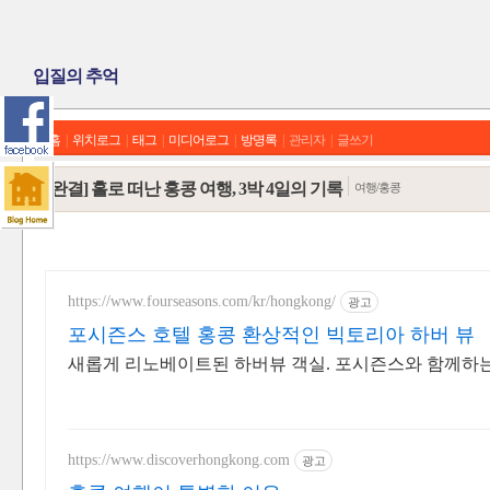
입질의 추억
홈
|
위치로그
|
태그
|
미디어로그
|
방명록
|
관리자
|
글쓰기
[완결] 홀로 떠난 홍콩 여행, 3박 4일의 기록
여행/홍콩
https://www.fourseasons.com/kr/hongkong/
광고
포시즌스 호텔 홍콩 환상적인 빅토리아 하버 뷰
새롭게 리노베이트된 하버뷰 객실. 포시즌스와 함께하는
https://www.discoverhongkong.com
광고