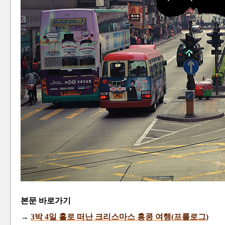
본문 바로가기
→
3박 4일 홀로 떠난
크
리스마스
홍콩 여행(프롤로그)