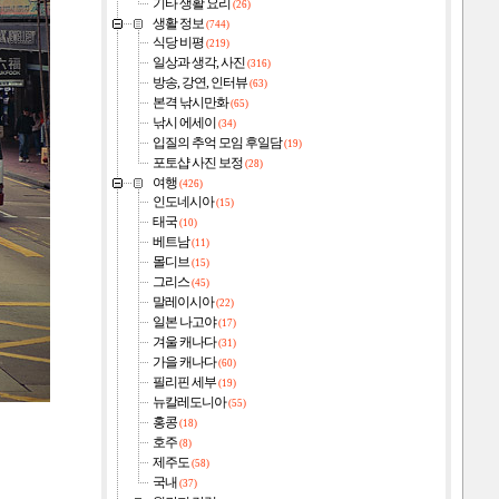
기타 생활 요리
(26)
생활 정보
(744)
식당 비평
(219)
일상과 생각, 사진
(316)
방송, 강연, 인터뷰
(63)
본격 낚시만화
(65)
낚시 에세이
(34)
입질의 추억 모임 후일담
(19)
포토샵 사진 보정
(28)
여행
(426)
인도네시아
(15)
태국
(10)
베트남
(11)
몰디브
(15)
그리스
(45)
말레이시아
(22)
일본 나고야
(17)
겨울 캐나다
(31)
가을 캐나다
(60)
필리핀 세부
(19)
뉴칼레도니아
(55)
홍콩
(18)
호주
(8)
제주도
(58)
국내
(37)