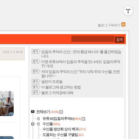
블로그 구독하기
입질의 추억의 신간, <꾼의 황금 레시피>를 출간하였습
2018. 4. 3. 09:00
니다.
이젠 유튜브에서 입질의 추억을 만나세요. 입질의추억
TV 개국
저자 입질의 추억의 신간 "우리 식탁 위의 수산물, 안전
합니까?⋯
글쓴이 프로필
이 블로그에 광고하는 방법
블로그 저작권에 대해
전체보기
(4220)
유튜브(입질의추억tv)
(814)
수산물
(635)
수산물 생선회 상식 백과
(374)
도움되는 수산물 구별팁
(62)